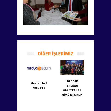
DİĞER İŞLERİMİZ
10 OCAK
Masterchef
ÇALIŞAN
Konya'da
Şanlıurfa
BEYKOZ
GAZETECİLER
100'üncü
BELEDİYE
GÜNÜ ETKİNLİK
rtuluş Yılı
1.KANLIC
tkinlikleri
YOĞURD
FESTİVAL