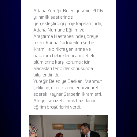
Adana Yüreğir Belediyesi’nin, 2016
yılının ilk saatlerinde
gerçekleştirdiği proje kapsamında;
Adana Numune Eğitim ve
Araştırma Hastanesi’nde yöreye
özgü ‘Kaynar’ adı verilen şerbet
ikramı ile birlikte yeni anne ve
babalara bebeklerini ani bebek
ölümlerine karşı korumak için
alacakları tedbirler konusunda
bilgilendirildi.
Yüreğir Belediye Başkanı Mahmut
Çelikcan, yılın ilk annelerini ziyaret
ederek Kaynar Şerbetini ikram etti.
Aileye ise özel olarak hazırlanan
eğitim broşürlerini verdi.