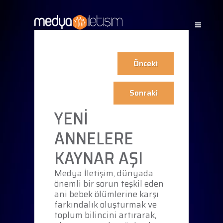
Önceki
Sonraki
YENİ
ANNELERE
KAYNAR AŞI
Medya İletişim, dünyada
önemli bir sorun teşkil eden
ani bebek ölümlerine karşı
farkındalık oluşturmak ve
toplum bilincini artırarak,