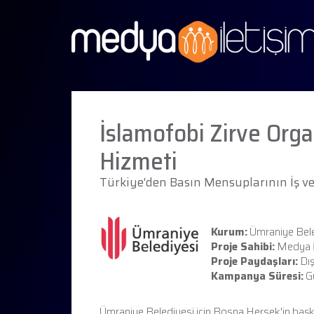
İslamofobi Zirve Org
Hizmeti
Türkiye'den Basın Mensuplarının İş v
Kurum:
Ümraniye Bele
Proje Sahibi:
Medya İ
Proje Paydaşları:
Dış
Kampanya Süresi:
Gü
Ümraniye Belediyesi için Bosna Hersek'in baş