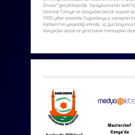
Zirvesi" gerçekleştirdik. Saraybosna'nın tarihî 
törenine Türkiye ve dünyadan birçok siyaset a
1995 yılları arasında Yugoslavya iç savaşının b
Katliamı'nın yaşandığı etkinlik, üç gün boyunca
dünyadan ulusal ve yerel basın mensupları da etki
ercheff Adana
Masterchef
2022
Konya'da