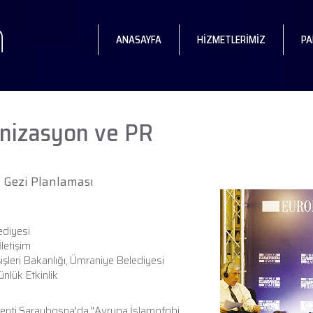
ANASAYFA
HİZMETLERİMİZ
PA
anizasyon ve PR
e Gezi Planlaması
diyesi
letişim
işleri Bakanlığı, Ümraniye Belediyesi
nlük Etkinlik
kenti Saraybosna'da "Avrupa İslamofobi