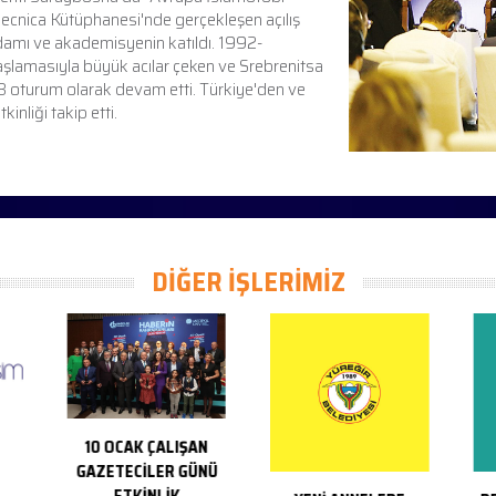
Vjecnica Kütüphanesi'nde gerçekleşen açılış
damı ve akademisyenin katıldı. 1992-
aşlamasıyla büyük acılar çeken ve Srebrenitsa
 8 oturum olarak devam etti. Türkiye'den ve
nliği takip etti.
DİĞER İŞLERİMİZ
10 OCAK ÇALIŞAN
GAZETECİLER GÜNÜ